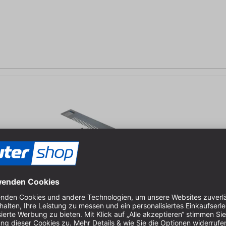
0 mm für FD600, Zinkenbreite 8 mm, f. Materialstärke 8 bis 15 mm