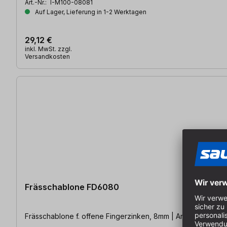
Art.-Nr.:
I-M100-08081
Auf Lager, Lieferung in 1-2 Werktagen
29,12 €
inkl. MwSt. zzgl.
Versandkosten
Frässchablone FD6080
Frässchablone f. offene Fingerzinken, 8mm | Arbeitslänge 61