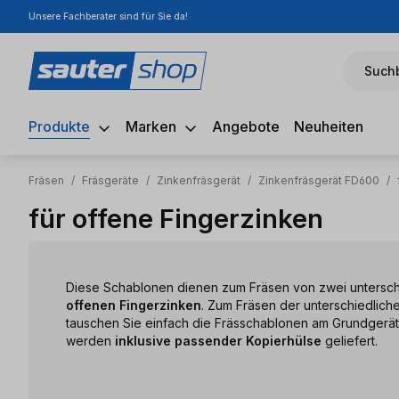
Unsere Fachberater sind für Sie da!
m Hauptinhalt springen
Zur Suche springen
Zur Hauptnavigation springen
Suchb
Produkte
Marken
Angebote
Neuheiten
Fräsen
/
Fräsgeräte
/
Zinkenfräsgerät
/
Zinkenfräsgerät FD600
/
für offene Fingerzinken
Diese Schablonen dienen zum Fräsen von zwei untersch
offenen Fingerzinken
. Zum Fräsen der unterschiedlic
tauschen Sie einfach die Frässchablonen am Grundgerät
werden
inklusive passender Kopierhülse
geliefert.