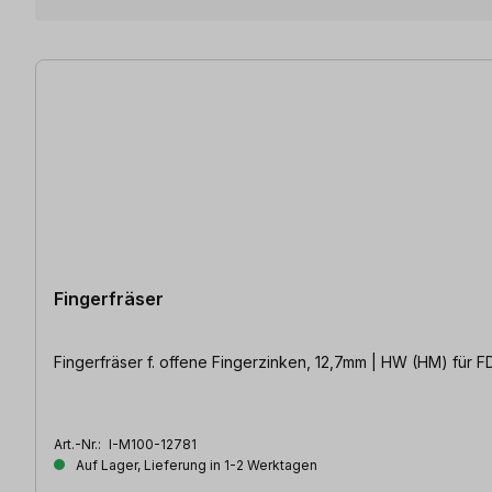
4 Artikel gefunden
Fingerfräser
Fingerfräser f. offene Fingerzinken, 12,7mm | HW (HM) für 
Art.-Nr.:
I-M100-12781
Auf Lager, Lieferung in 1-2 Werktagen