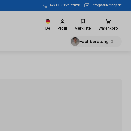
info@sautershop.de
+49 (0) 8152 92898-0
De
Profil
Merkliste
Warenkorb
Fachberatung