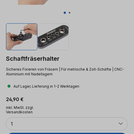
Schaftfräserhalter
Sicheres Fixieren von Fräsern | Für metrische & Zoll-Schäfte | CNC-
Aluminium mit Nadellagern
Auf Lager, Lieferung in 1-2 Werktagen
Regulärer Preis:
24,90 €
inkl. MwSt. zzgl.
Versandkosten
Anzahl
1