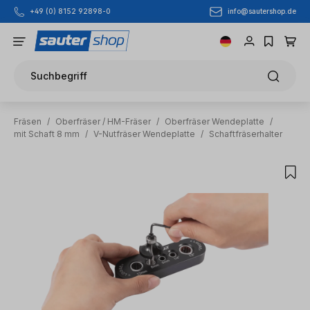
info@sautershop.de
+49 (0) 8152 92898-0
Zum Hauptinhalt springen
Suchbegriff
Fräsen
/
Oberfräser / HM-Fräser
/
Oberfräser Wendeplatte
/
mit Schaft 8 mm
/
V-Nutfräser Wendeplatte
/
Schaftfräserhalter
Bildergalerie überspringen