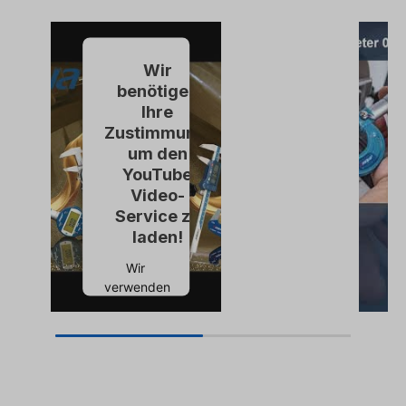
Wir
benötigen
Ihre
Zustimmung,
um den
YouTube
Video-
Service zu
laden!
Wir
verwenden
einen
Service
eines
Drittanbieters,
um
Videoinhalte