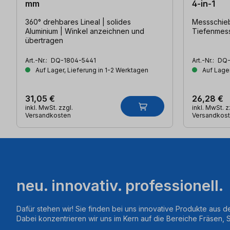
mm
4-in-1
360° drehbares Lineal | solides
Messschiebe
Aluminium | Winkel anzeichnen und
Tiefenmes
übertragen
Art.-Nr.:
DQ-1804-5441
Art.-Nr.:
DQ-
Auf Lager, Lieferung in 1-2 Werktagen
Auf Lager
31,05 €
26,28 €
inkl. MwSt. zzgl.
inkl. MwSt. z
Versandkosten
Versandkos
neu. innovativ. professionell.
Dafür stehen wir! Sie finden bei uns innovative Produkte aus d
Dabei konzentrieren wir uns im Kern auf die Bereiche Fräsen,