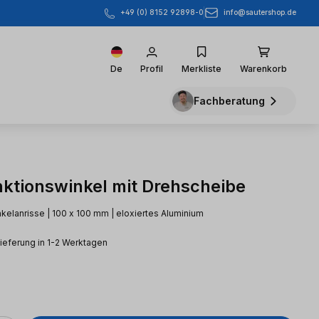
info@sautershop.de
+49 (0) 8152 92898-0
De
Profil
Merkliste
Warenkorb
Fachberatung
nktionswinkel mit Drehscheibe
nkelanrisse | 100 x 100 mm | eloxiertes Aluminium
Lieferung in 1-2 Werktagen
eis: