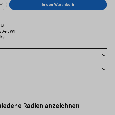
In den Warenkorb
UA
804-5991
 kg
g
chiedene Radien anzeichnen