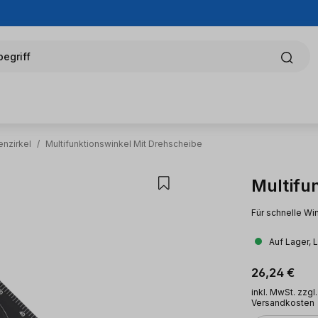
egriff
enzirkel
/
Multifunktionswinkel Mit Drehscheibe
Multifu
Für schnelle Wi
Auf Lager, 
Regulärer Pr
26,24 €
inkl. MwSt. zzgl.
Versandkosten