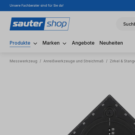
Unsere Fachberater sind für Sie da!
m Hauptinhalt springen
Zur Suche springen
Zur Hauptnavigation springen
Suchb
Produkte
Marken
Angebote
Neuheiten
Messwerkzeug
/
Anreißwerkzeuge und Streichmaß
/
Zirkel & Stang
Bildergalerie überspringen