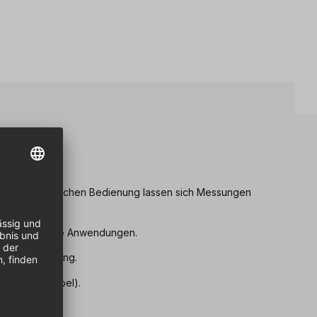
eile
ise und einfachen Bedienung lassen sich Messungen
rchführen.
nterschiedliche Anwendungen.
feine Auflösung.
kl. USB-C-Kabel).