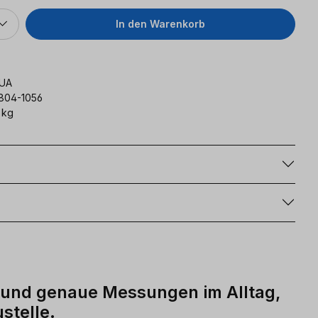
In den Warenkorb
UA
804-1056
 kg
g
e und genaue Messungen im Alltag,
stelle.