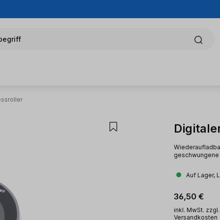
egriff
ssroller
Digitale
Wiederaufladbar
geschwungene 
Auf Lager, 
Regulärer Pr
36,50 €
inkl. MwSt. zzgl.
Versandkosten