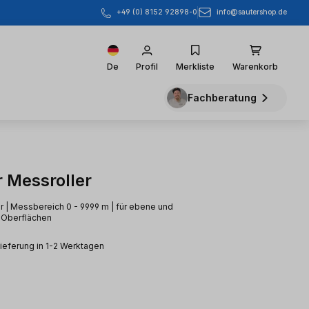
info@sautershop.de
+49 (0) 8152 92898-0
De
Profil
Merkliste
Warenkorb
Fachberatung
r Messroller
 | Messbereich 0 - 9999 m | für ebene und
Oberflächen
Lieferung in 1-2 Werktagen
eis: