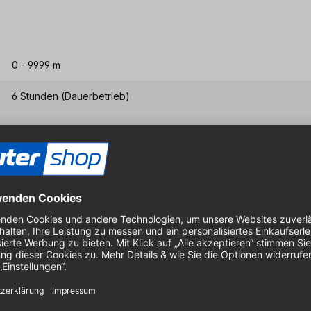
0 - 9999 m
6 Stunden (Dauerbetrieb)
Eigenschaften & Vort
Dank der kompakten Bauwe
effizient und zuverlässig du
Vielseitige Messmodi für u
Hohe Messgenauigkeit und 
Wiederaufladbarer Akku (in
Bis zu 6 Stunden Laufzeit.