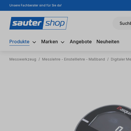
Unsere Fachberater sind für Sie da!
m Hauptinhalt springen
Zur Suche springen
Zur Hauptnavigation springen
Suchb
Produkte
Marken
Angebote
Neuheiten
Messwerkzeug
/
Messlehre - Einstelllehre - Maßband
/
Digitaler Me
Bildergalerie überspringen