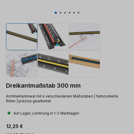
Dreikantmaßstab 300 mm
Architektenlineal mit 6 verschiedenen Maßstäben | farbcodierte
Rillen | präzise gearbeitet
Auf Lager, Lieferung in 1-2 Werktagen
Regulärer Preis:
12,25 €