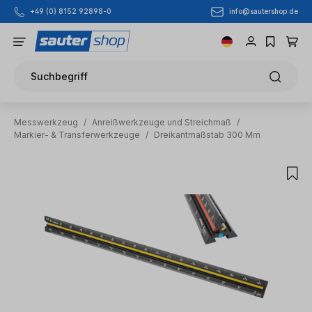
info@sautershop.de
+49 (0) 8152 92898-0
Zum Hauptinhalt springen
Suchbegriff
Messwerkzeug
/
Anreißwerkzeuge und Streichmaß
/
Markier- & Transferwerkzeuge
/
Dreikantmaßstab 300 Mm
Bildergalerie überspringen