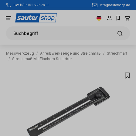
info@sautershop.de
+49 (0) 8152 92898-0
Zum Hauptinhalt springen
Suchbegriff
Messwerkzeug
/
Anreißwerkzeuge und Streichmaß
/
Streichmaß
/
Streichmaß Mit Flachem Schieber
Bildergalerie überspringen