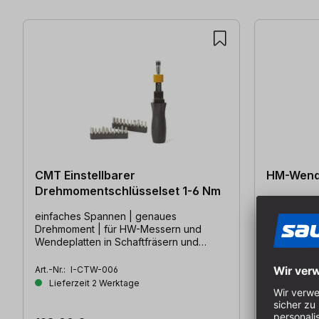
CMT Einstellbarer
HM-Wend
Drehmomentschlüsselset 1-6 Nm
einfaches Spannen | genaues
L: 12 mm | 
Drehmoment | für HW-Messern und
Wendeplatten in Schaftfräsern und
Messer- oder Hobelköpfen
Art.-Nr.:
I-CTW-006
Art.-Nr.:
E-0
Lieferzeit 2 Werktage
Auf Lager