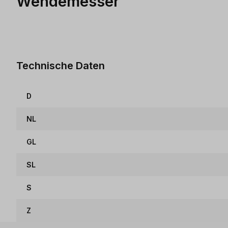
Wendemesser
Technische Daten
D
NL
GL
SL
S
Z