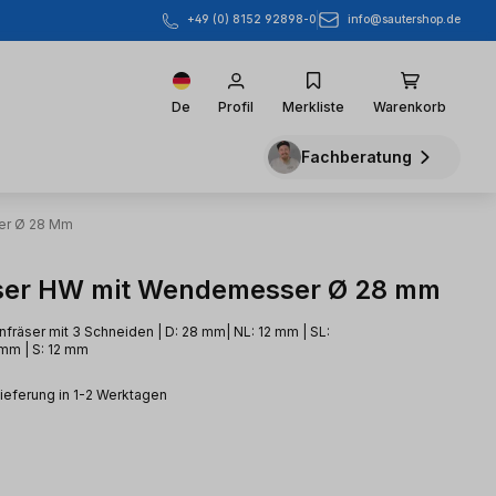
info@sautershop.de
+49 (0) 8152 92898-0
De
Profil
Merkliste
Warenkorb
Fachberatung
er Ø 28 Mm
ser HW mit Wendemesser Ø 28 mm
nfräser mit 3 Schneiden | D: 28 mm| NL: 12 mm | SL:
mm | S: 12 mm
Lieferung in 1-2 Werktagen
eis: