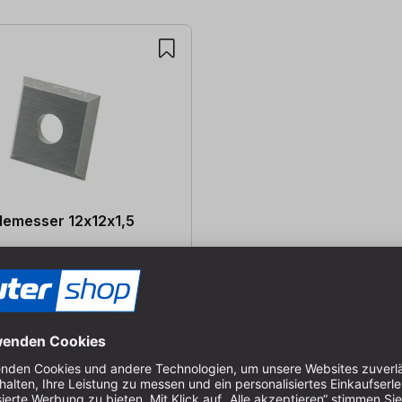
emesser 12x12x1,5
B: 12 mm | S: 1,5 mm
0502
, Lieferung in 1-2 Werktagen