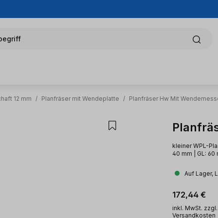
egriff
chaft 12 mm
/
Planfräser mit Wendeplatte
/
Planfräser Hw Mit Wendemess
Planfrä
kleiner WPL-Pla
40 mm | GL: 60 
Auf Lager, 
Regulärer Pr
172,44 €
inkl. MwSt. zzgl.
Versandkosten