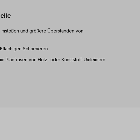
eile
eimstößen und größere Überständen von
oßflächigen Scharnieren
um Planfräsen von Holz- oder Kunststoff-Umleimern