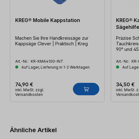
KREG® Mobile Kappstation
KREG® K
Sägehilf
Machen Sie Ihre Handkreissäge zur
Präzise Sc
Kappsäge Clever | Praktisch | Kreg
Tauchkreis
90° und 45
Art.-Nr.:
KR-KMA4100-INT
Art.-Nr.:
KR-
Auf Lager, Lieferung in 1-2 Werktagen
Auf Lager
74,90 €
34,50 €
inkl. MwSt. zzgl.
inkl. MwSt. z
Versandkosten
Versandkos
Produktgalerie überspringen
Ähnliche Artikel