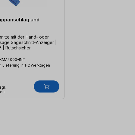
appanschlag und
e
hnitte mit der Hand- oder
säge Sägeschnitt-Anzeiger |
° | Rutschsicher
KMA4000-INT
, Lieferung in 1-2 Werktagen
zgl.
ten