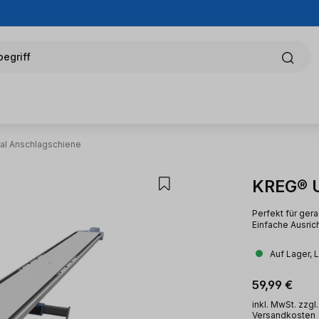
egriff
al Anschlagschiene
KREG® U
Perfekt für ger
Einfache Ausrich
Auf Lager, 
Regulärer Pr
59,99 €
inkl. MwSt. zzgl.
Versandkosten