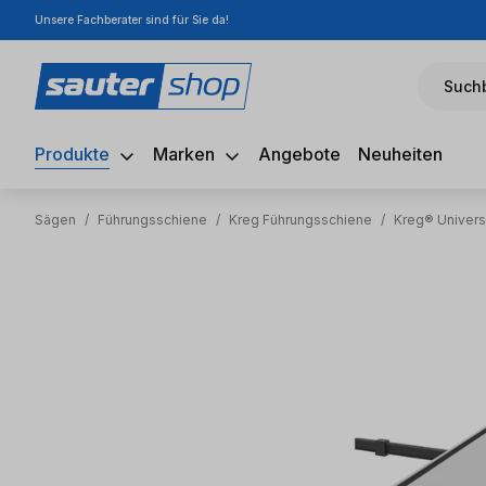
Unsere Fachberater sind für Sie da!
m Hauptinhalt springen
Zur Suche springen
Zur Hauptnavigation springen
Suchb
Produkte
Marken
Angebote
Neuheiten
Sägen
/
Führungsschiene
/
Kreg Führungsschiene
/
Kreg® Univers
Bildergalerie überspringen