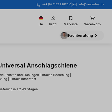
info@sautershop.de
+49 (0) 8152 92898-0
De
Profil
Merkliste
Warenkorb
Fachberatung
niversal Anschlagschiene
ade Schnitte und Fräsungen Einfache Bedienung |
tung | Einfach rutschfest
Lieferung in 1-2 Werktagen
eis: