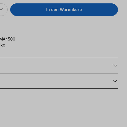
In den Warenkorb
KMA4500
 kg
g