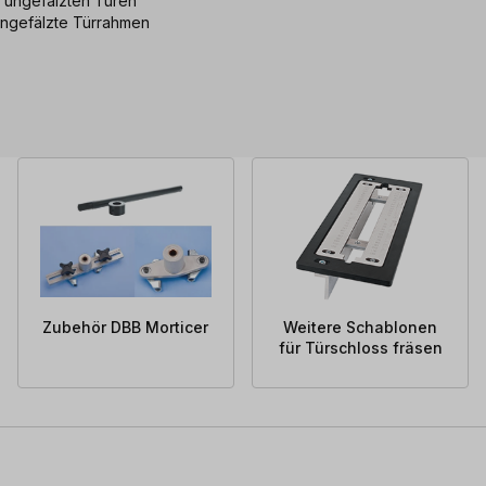
d ungefälzten Türen
ungefälzte Türrahmen
Zubehör DBB Morticer
Weitere Schablonen
für Türschloss fräsen