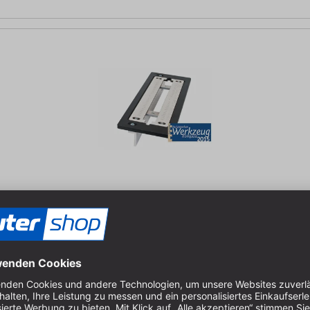
aller gängigen Größen einstellbar oder für jede andere Art an rec