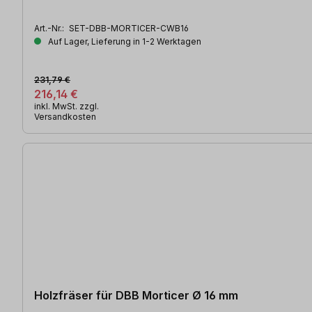
Art.-Nr.:
SET-DBB-MORTICER-CWB16
Auf Lager, Lieferung in 1-2 Werktagen
231,79 €
216,14 €
inkl. MwSt. zzgl.
Versandkosten
Holzfräser für DBB Morticer Ø 16 mm