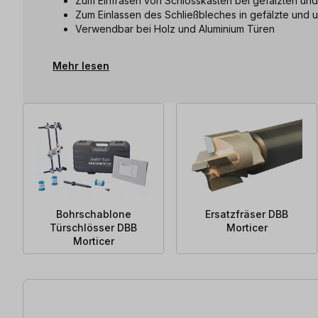
Zum Einfräsen von Schlosskästen bei gefälzten un
Zum Einlassen des Schließbleches in gefälzte und 
Verwendbar bei Holz und Aluminium Türen
Mehr lesen
Bohrschablone
Ersatzfräser DBB
Türschlösser DBB
Morticer
Morticer
22 Artikel gefunden