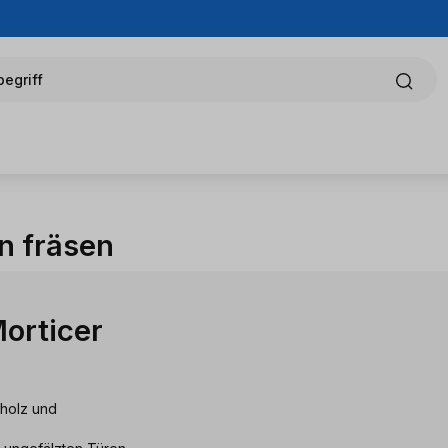
egriff
n fräsen
orticer
lholz und