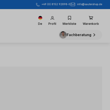
info@sautershop.de
+49 (0) 8152 92898-0
De
Profil
Merkliste
Warenkorb
Fachberatung