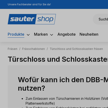
Unsere Fachberater sind für Sie da!
m Hauptinhalt springen
Zur Suche springen
Zur Hauptnavigation springen
Suchb
Produkte
Marken
Angebote
Neuheiten
Fräsen
/
Frässchablonen
/
Türschloss und Schlosskasten fräsen
Türschloss und Schlosskaste
Wofür kann ich den DBB-M
nutzen?
Zum Einlassen von Türscharnieren in Holztüren (Vol
Plattenwerkstoffe)