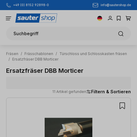
info@sautershop.de
+49 (0) 8152 92898-0
Zum Hauptinhalt springen
Suchbegriff
Fräsen
/
Frässchablonen
/
Türschloss und Schlosskasten fräsen
/
Ersatzfräser DBB Morticer
Ersatzfräser DBB Morticer
Filtern & Sortieren
11 Artikel gefunden
11 Artikel gefunden