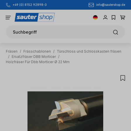
info@sautershop.de
+49 (0) 8152 92898-0
Zum Hauptinhalt springen
Suchbegriff
Fräsen
/
Frässchablonen
/
Türschloss und Schlosskasten fräsen
/
Ersatzfräser DBB Morticer
/
Holzfräser Für Dbb Morticer Ø 22 Mm
Bildergalerie überspringen