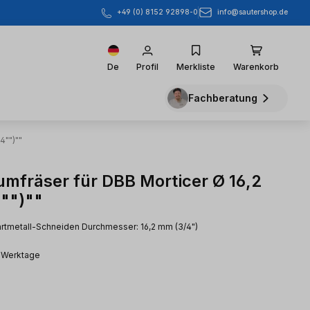
info@sautershop.de
+49 (0) 8152 92898-0
De
Profil
Merkliste
Warenkorb
Fachberatung
4"")""
umfräser für DBB Morticer Ø 16,2
"")""
hartmetall-Schneiden Durchmesser: 16,2 mm (3/4")
2 Werktage
eis: