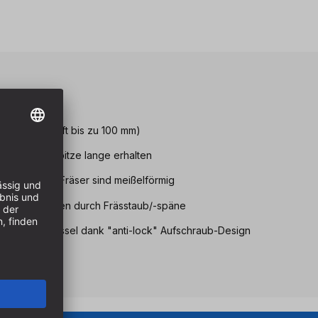
eile
(Standardschaft bis zu 100 mm)
 von Karbidspitze lange erhalten
dkanten der Fräser sind meißelförmig
oder Blockieren durch Frässtaub/-späne
ser mit Schlüssel dank "anti-lock" Aufschraub-Design