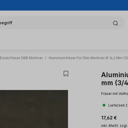
egriff
Ersatzfräser DBB Morticer
/
Aluminiumfräser Für Dbb Morticer Ø 16,2 Mm (3/
Alumini
mm (3/4
Fräser mit Voll
Lieferzeit 
Regulärer Pr
17,62 €
inkl. MwSt. zzgl.