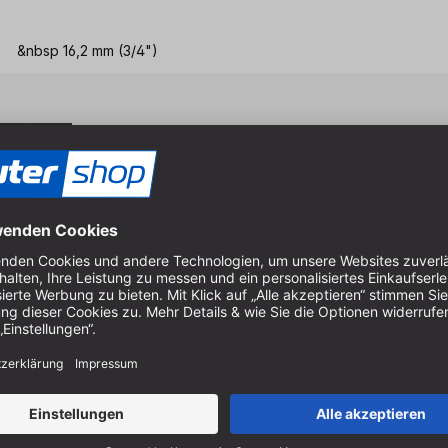
&nbsp 16,2 mm (3/4")
Eigenschaften & Vort
Exaktes und tiefes Fräsen 
Frässchärfe bleibt aufgrund
Speziell entworfene Schnei
Verhindert das Festsetzen 
Einfaches Wechseln der Frä