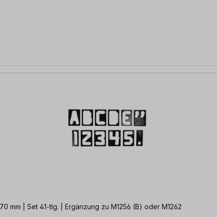
zum Fräsen von Buchstaben & Zahlen | Größe: 70 mm | Set 41-tlg. | Ergänzung zu M1256 (B) oder M1262