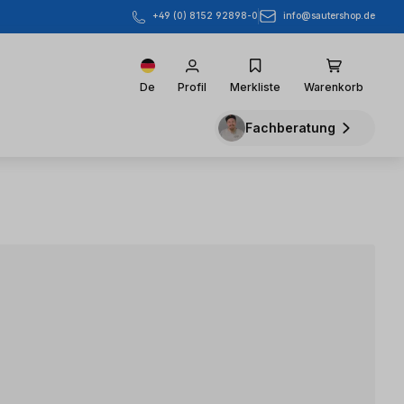
info@sautershop.de
+49 (0) 8152 92898-0
De
Profil
Merkliste
Warenkorb
Fachberatung