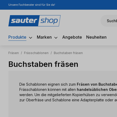
Unsere Fachberater sind für Sie da!
m Hauptinhalt springen
Zur Suche springen
Zur Hauptnavigation springen
Suchb
Produkte
Marken
Angebote
Neuheiten
Fräsen
/
Frässchablonen
/
Buchstaben fräsen
Buchstaben fräsen
Die Schablonen eignen sich zum
Fräsen von Buchstab
Frässchablonen können mit allen
handelsüblichen Obe
werden. Um die mitgelieferten Kopierhülsen zu verwende
zur Oberfräse und Schablone eine Adapterplatte oder au