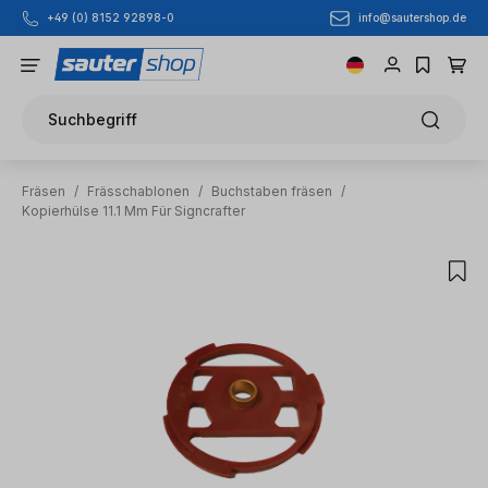
info@sautershop.de
+49 (0) 8152 92898-0
Zum Hauptinhalt springen
Suchbegriff
Fräsen
/
Frässchablonen
/
Buchstaben fräsen
/
Kopierhülse 11.1 Mm Für Signcrafter
Bildergalerie überspringen