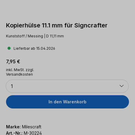
Kopierhülse 11.1 mm für Signcrafter
Kunststoff / Messing | D 11,11 mm
Lieferbar ab 15.04.2026
Regulärer Preis:
7,95 €
inkl. MwSt. zzgl.
Versandkosten
Anzahl
1
In den Warenkorb
Marke:
Milescraft
Art.-Nr.:
M-30224