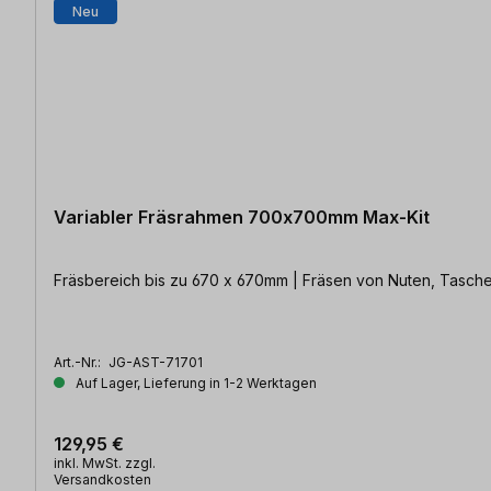
Neu
Variabler Fräsrahmen 700x700mm Max-Kit
Fräsbereich bis zu 670 x 670mm | Fräsen von Nuten, Taschen
Art.-Nr.:
JG-AST-71701
Auf Lager, Lieferung in 1-2 Werktagen
129,95 €
inkl. MwSt. zzgl.
Versandkosten