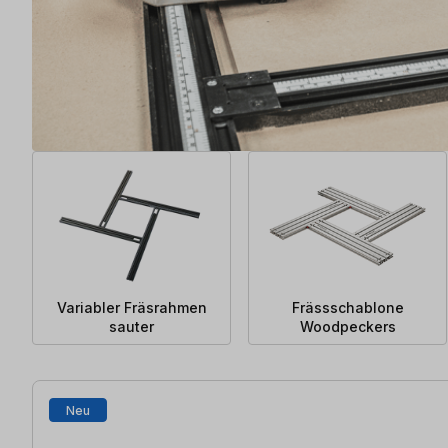
Variabler Fräsrahmen
Frässschablone
sauter
Woodpeckers
20 Artikel gefunden
Neu