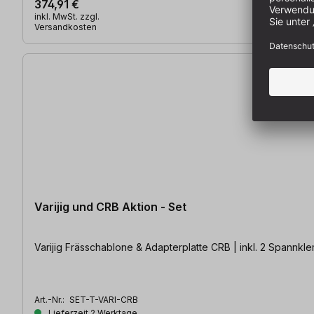
374,91 €
inkl. MwSt. zzgl.
Versandkosten
Varijig und CRB Aktion - Set
Varijig Frässchablone & Adapterplatte CRB | inkl. 2 Spannk
Art.-Nr.:
SET-T-VARI-CRB
Lieferzeit 2 Werktage