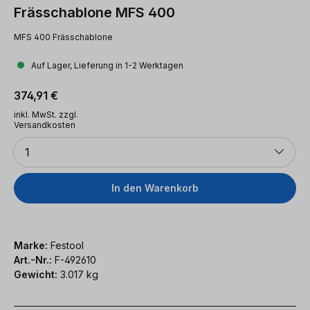
Frässchablone MFS 400
MFS 400 Frässchablone
Auf Lager, Lieferung in 1-2 Werktagen
Regulärer Preis:
374,91 €
inkl. MwSt. zzgl.
Versandkosten
Anzahl
1
In den Warenkorb
Marke:
Festool
Art.-Nr.:
F-492610
Gewicht:
3.017 kg