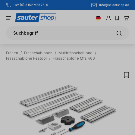
info@sautershop.de
+49 (0) 8152 92898-0
Zum Hauptinhalt springen
Suchbegriff
Fräsen
/
Frässchablonen
/
Multifrässchablone
/
Frässchablone Festool
/
Frässchablone Mfs 400
Bildergalerie überspringen