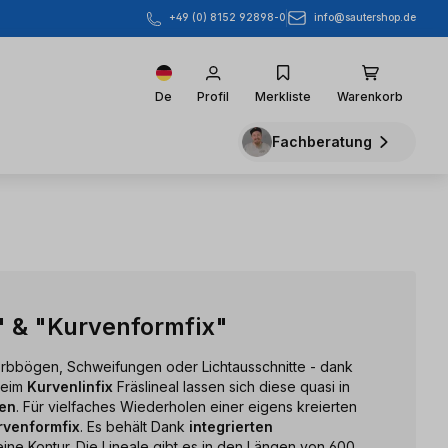
info@sautershop.de
+49 (0) 8152 92898-0
De
Profil
Merkliste
Warenkorb
Fachberatung
" & "Kurvenformfix"
rbbögen, Schweifungen oder Lichtausschnitte - dank
beim
Kurvenlinfix
Fräslineal lassen sich diese quasi in
gen
. Für vielfaches Wiederholen einer eigens kreierten
rvenformfix
. Es behält Dank
integrierten
ine Kontur. Die Lineale gibt es in den Längen von 600