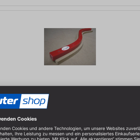
hnitt- 16 x- 16 mm, inkl. Schrauben/Flachrundkopf 3,0 x 20, | klein