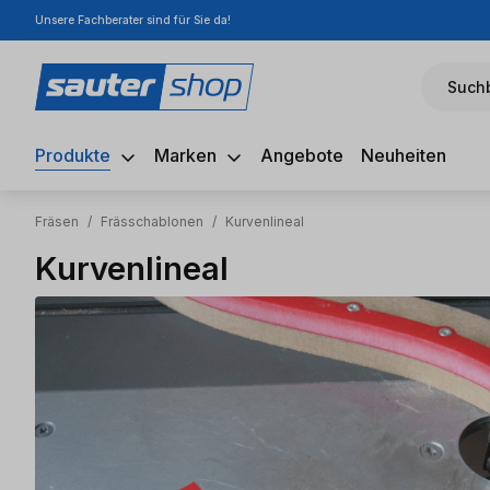
Unsere Fachberater sind für Sie da!
m Hauptinhalt springen
Zur Suche springen
Zur Hauptnavigation springen
Suchb
Produkte
Marken
Angebote
Neuheiten
Fräsen
/
Frässchablonen
/
Kurvenlineal
Kurvenlineal