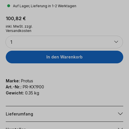
Auf Lager, Lieferung in 1-2 Werktagen
Regulärer Preis:
100,82 €
inkl. MwSt. zzgl.
Versandkosten
Anzahl
1
In den Warenkorb
Marke:
Protus
Art.-Nr.:
PR-KX1900
Gewicht:
0.35 kg
Lieferumfang