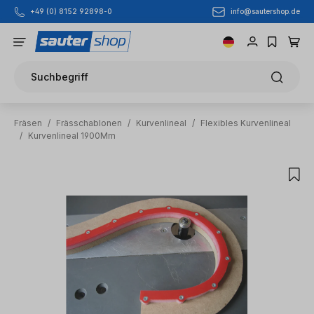
info@sautershop.de
+49 (0) 8152 92898-0
Zum Hauptinhalt springen
Suchbegriff
Fräsen
/
Frässchablonen
/
Kurvenlineal
/
Flexibles Kurvenlineal
/
Kurvenlineal 1900Mm
Bildergalerie überspringen