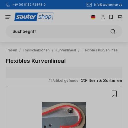
info@sautershop.de
+49 (0) 8152 92898-0
Zum Hauptinhalt springen
Suchbegriff
Fräsen
/
Frässchablonen
/
Kurvenlineal
/
Flexibles Kurvenlineal
Flexibles Kurvenlineal
Filtern & Sortieren
11 Artikel gefunden
11 Artikel gefunden