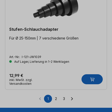
Stufen-Schlauchadapter
Für Ø 25-150mm | 7 verschiedene Größen
Art.-Nr.:
I-121-JW1039
Auf Lager, Lieferung in 1-2 Werktagen
12,99 €
inkl. MwSt. zzgl.
Versandkosten
1
2
3
Seite
Seite
Seite