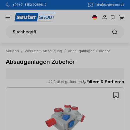
info@sautershop.de
+49 (0) 8152 92898-0
Zum Hauptinhalt springen
Suchbegriff
Saugen
/
Werkstatt-Absaugung
/
Absauganlagen Zubehör
Absauganlagen Zubehör
Filtern & Sortieren
49 Artikel gefunden
49 Artikel gefunden