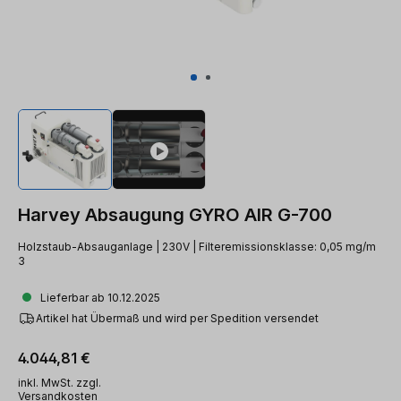
Harvey Absaugung GYRO AIR G-700
Holzstaub-Absauganlage | 230V | Filteremissionsklasse: 0,05 mg/m
3
Lieferbar ab 10.12.2025
Artikel hat Übermaß und wird per Spedition versendet
Regulärer Preis:
4.044,81 €
inkl. MwSt. zzgl.
Versandkosten