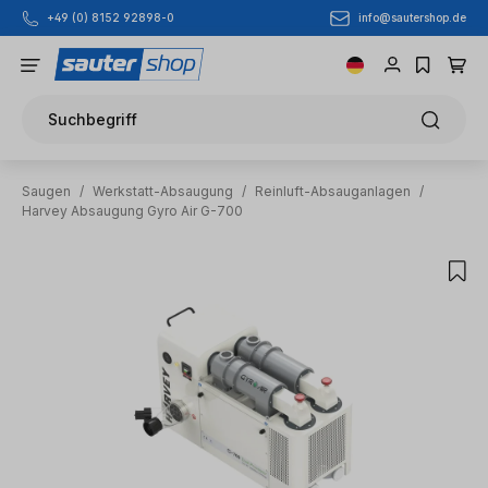
info@sautershop.de
+49 (0) 8152 92898-0
Zum Hauptinhalt springen
Suchbegriff
Saugen
/
Werkstatt-Absaugung
/
Reinluft-Absauganlagen
/
Harvey Absaugung Gyro Air G-700
Bildergalerie überspringen