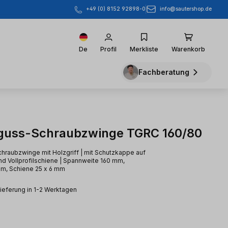
info@sautershop.de
+49 (0) 8152 92898-0
De
Profil
Merkliste
Warenkorb
Fachberatung
guss-Schraubzwinge TGRC 160/80
raubzwinge mit Holzgriff | mit Schutzkappe auf
d Vollprofilschiene | Spannweite 160 mm,
m, Schiene 25 x 6 mm
Lieferung in 1-2 Werktagen
eis: