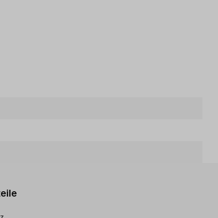
eile
lz