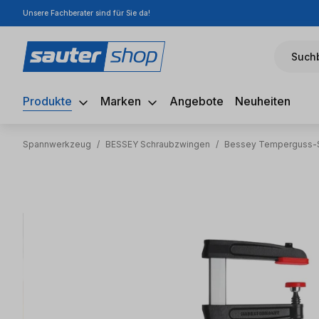
Unsere Fachberater sind für Sie da!
m Hauptinhalt springen
Zur Suche springen
Zur Hauptnavigation springen
Suchb
Produkte
Marken
Angebote
Neuheiten
Spannwerkzeug
/
BESSEY Schraubzwingen
/
Bessey Temperguss-
Bildergalerie überspringen