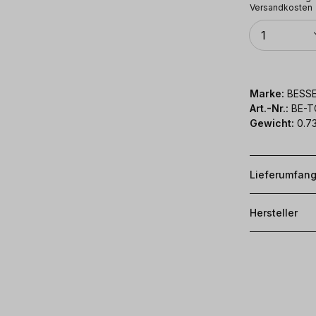
Versandkosten
Anzahl
1
Marke:
BESS
Art.-Nr.:
BE-T
Gewicht:
0.73
Lieferumfan
Hersteller