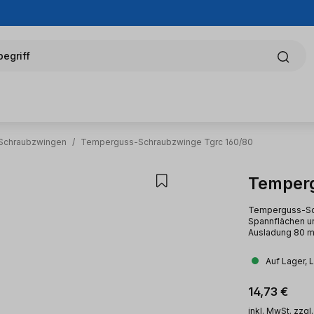
egriff
Schraubzwingen
/
Temperguss-Schraubzwinge Tgrc 160/80
Temper
Temperguss-Sch
Spannflächen un
Ausladung 80 m
Auf Lager, 
Regulärer Pr
14,73 €
inkl. MwSt. zzgl.