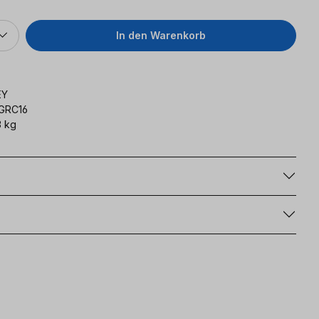
In den Warenkorb
EY
GRC16
 kg
g