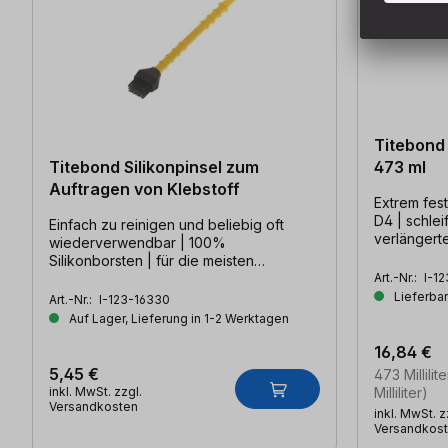
Titebond 
Titebond Silikonpinsel zum
473 ml
Auftragen von Klebstoff
Extrem fest
D4 | schlei
Einfach zu reinigen und beliebig oft
verlängerte
wiederverwendbar | 100%
Silikonborsten | für die meisten
Klebstoffe geeignet
Art.-Nr.:
I-1
Lieferbar
Art.-Nr.:
I-123-16330
Auf Lager, Lieferung in 1-2 Werktagen
16,84 €
5,45 €
473 Millilit
inkl. MwSt. zzgl.
Milliliter)
Versandkosten
inkl. MwSt. z
Versandkos