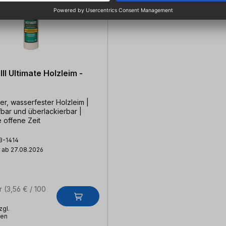
III Ultimate Holzleim -
er, wasserfester Holzleim |
fbar und überlackierbar |
 offene Zeit
23-1414
 ab 27.08.2026
er
(3,56 € / 100
zgl.
ten