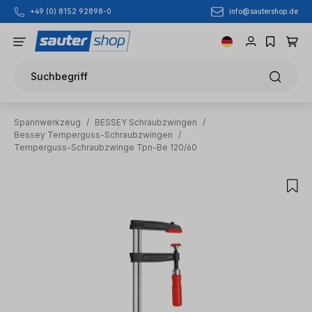
info@sautershop.de
+49 (0) 8152 92898-0
Zum Hauptinhalt springen
Suchbegriff
Spannwerkzeug
/
BESSEY Schraubzwingen
/
Bessey Temperguss-Schraubzwingen
/
Temperguss-Schraubzwinge Tpn-Be 120/60
Bildergalerie überspringen