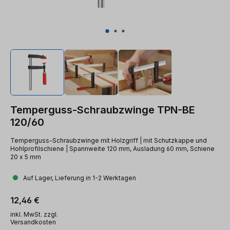
Temperguss-Schraubzwinge TPN-BE
120/60
Temperguss-Schraubzwinge mit Holzgriff | mit Schutzkappe und
Hohlprofilschiene | Spannweite 120 mm, Ausladung 60 mm, Schiene
20 x 5 mm
Auf Lager, Lieferung in 1-2 Werktagen
Regulärer Preis:
12,46 €
inkl. MwSt. zzgl.
Versandkosten