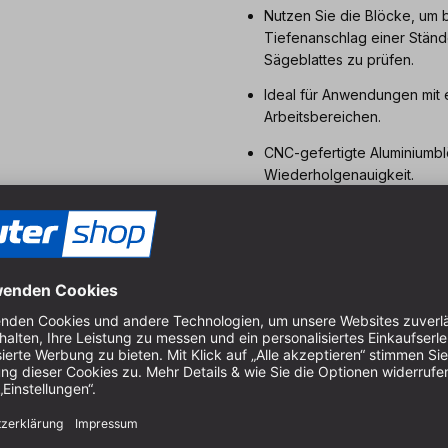
Nutzen Sie die Blöcke, um b
Tiefenanschlag einer Ständ
Sägeblattes zu prüfen.
Ideal für Anwendungen mit
Arbeitsbereichen.
CNC-gefertigte Aluminiumbl
Wiederholgenauigkeit.
Dauerhafte, lasergravierte B
Vielseitig einsetzbar für p
Sicher aufbewahrt in gepol