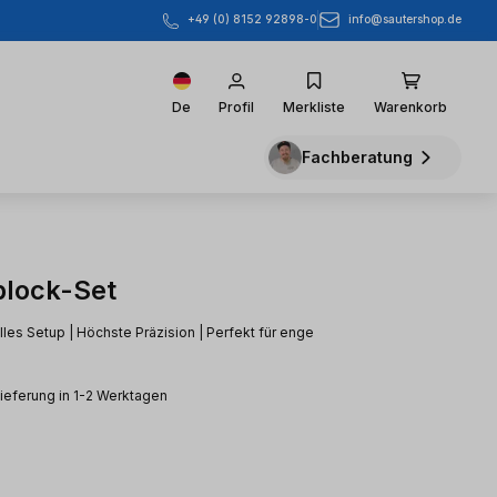
info@sautershop.de
+49 (0) 8152 92898-0
De
Profil
Merkliste
Warenkorb
Fachberatung
block-Set
elles Setup | Höchste Präzision | Perfekt für enge
e
Lieferung in 1-2 Werktagen
eis: