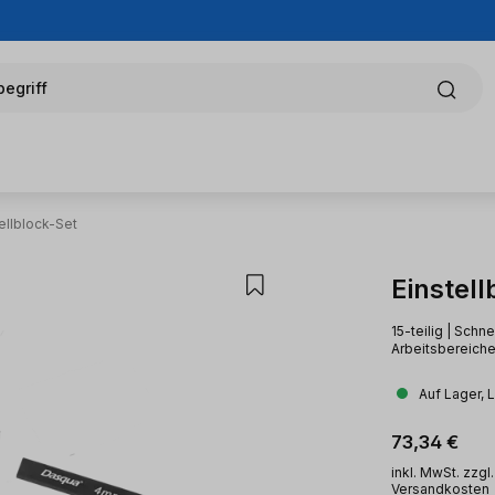
egriff
ellblock-Set
Einstell
15-teilig | Schn
Arbeitsbereich
Auf Lager, 
Regulärer Pr
73,34 €
inkl. MwSt. zzgl.
Versandkosten