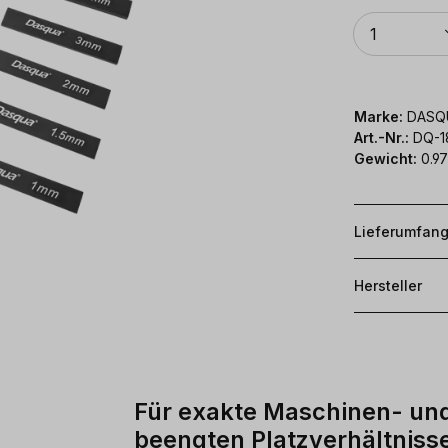
Anzahl
1
Marke:
DASQ
Art.-Nr.:
DQ-1
Gewicht:
0.97
Lieferumfan
Hersteller
Für exakte Maschinen- un
beengten Platzverhältniss