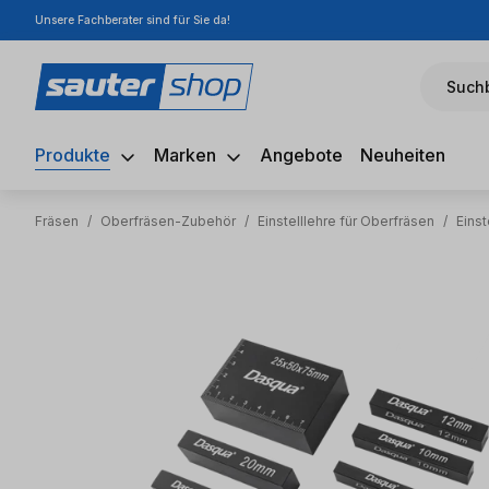
Unsere Fachberater sind für Sie da!
m Hauptinhalt springen
Zur Suche springen
Zur Hauptnavigation springen
Suchb
Produkte
Marken
Angebote
Neuheiten
Fräsen
/
Oberfräsen-Zubehör
/
Einstelllehre für Oberfräsen
/
Einst
Bildergalerie überspringen