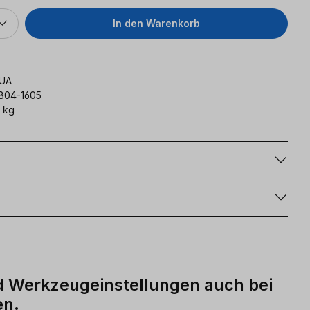
In den Warenkorb
UA
804-1605
 kg
g
d Werkzeugeinstellungen auch bei
en.