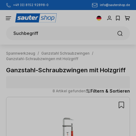
info@sautershop.de
+49 (0) 8152 92898-0
Zum Hauptinhalt springen
Suchbegriff
Spannwerkzeug
/
Ganzstahl Schraubzwingen
/
Ganzstahl-Schraubzwingen mit Holzgriff
Ganzstahl-Schraubzwingen mit Holzgriff
Filtern & Sortieren
8 Artikel gefunden
8 Artikel gefunden