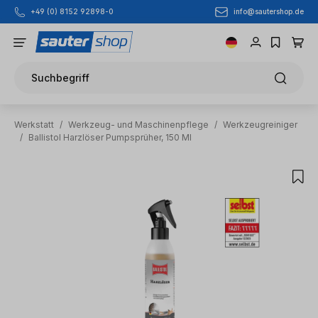
info@sautershop.de
+49 (0) 8152 92898-0
Zum Hauptinhalt springen
Suchbegriff
Werkstatt
/
Werkzeug- und Maschinenpflege
/
Werkzeugreiniger
/
Ballistol Harzlöser Pumpsprüher, 150 Ml
Bildergalerie überspringen