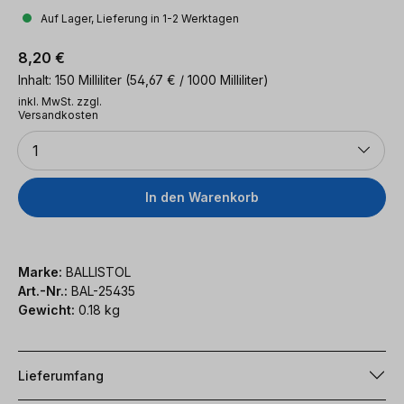
Auf Lager, Lieferung in 1-2 Werktagen
Regulärer Preis:
8,20 €
Inhalt:
150 Milliliter
(54,67 € / 1000 Milliliter)
inkl. MwSt. zzgl.
Versandkosten
Anzahl
1
In den Warenkorb
Marke:
BALLISTOL
Art.-Nr.:
BAL-25435
Gewicht:
0.18 kg
Lieferumfang