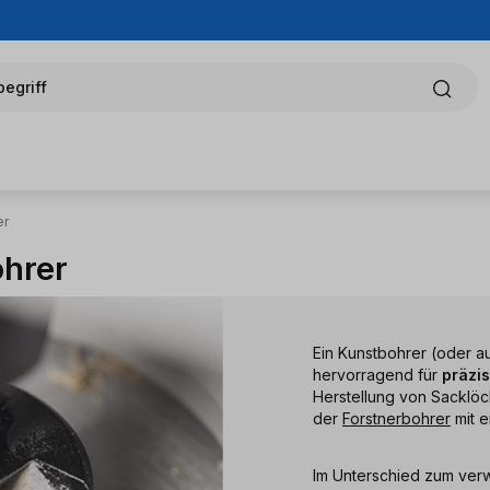
egriff
er
ohrer
Ein Kunstbohrer (oder a
hervorragend für
präzi
Herstellung von Sacklöc
der
Forstnerbohrer
mit e
Im Unterschied zum verw