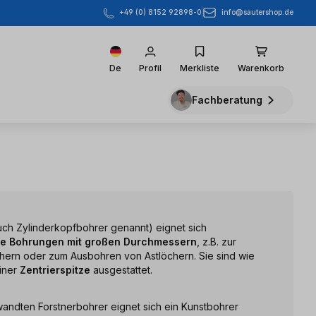
info@sautershop.de
+49 (0) 8152 92898-0
De
Profil
Merkliste
Warenkorb
Fachberatung
uch Zylinderkopfbohrer genannt) eignet sich
se Bohrungen mit großen Durchmessern
, z.B. zur
hern oder zum Ausbohren von Astlöchern. Sie sind wie
iner
Zentrierspitze
ausgestattet.
andten Forstnerbohrer eignet sich ein Kunstbohrer