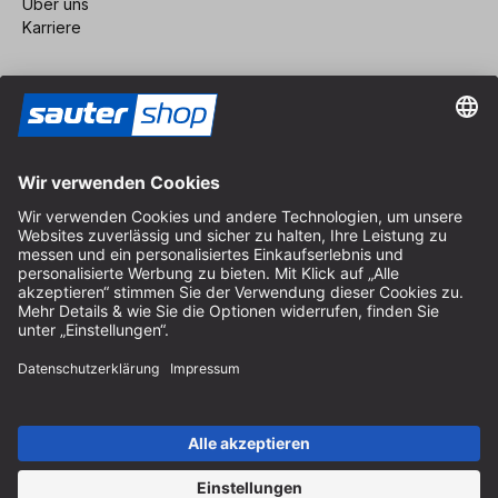
Über uns
Karriere
Vertrag widerrufen
Impressum
AGB
Datenschutz
Cookie-Einstellungen
© 2026 sauter GmbH
inkl. MwSt. / exkl. Versandkosten
* kostenloser Versand ab 150 Euro Bestellwert innerhalb
Deutschlands für die Standard-Paketgrößen - ausgenommen
Sperrgut und Fracht
In Abh. des Lieferlandes kann die MwSt. an der Kasse variieren.