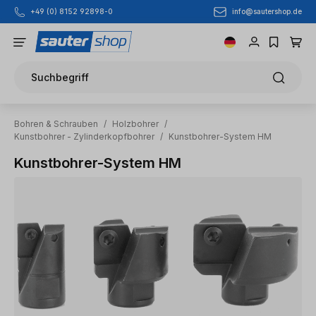
info@sautershop.de
+49 (0) 8152 92898-0
Zum Hauptinhalt springen
Suchbegriff
Bohren & Schrauben
/
Holzbohrer
/
Kunstbohrer - Zylinderkopfbohrer
/
Kunstbohrer-System HM
Kunstbohrer-System HM