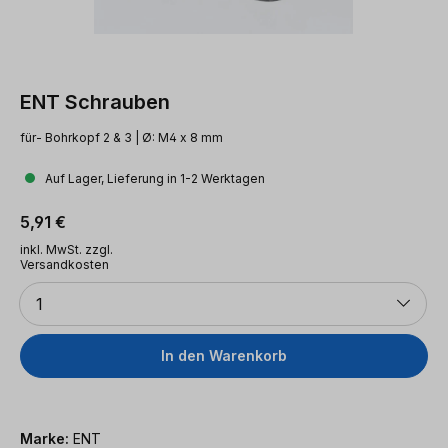
ENT Schrauben
für- Bohrkopf 2 & 3 | Ø: M4 x 8 mm
Auf Lager, Lieferung in 1-2 Werktagen
Regulärer Preis:
5,91 €
inkl. MwSt. zzgl.
Versandkosten
Anzahl
1
In den Warenkorb
Marke:
ENT