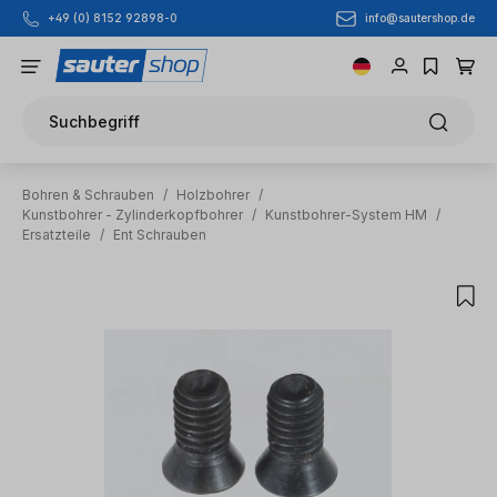
info@sautershop.de
+49 (0) 8152 92898-0
Zum Hauptinhalt springen
Suchbegriff
Bohren & Schrauben
/
Holzbohrer
/
Kunstbohrer - Zylinderkopfbohrer
/
Kunstbohrer-System HM
/
Ersatzteile
/
Ent Schrauben
Bildergalerie überspringen