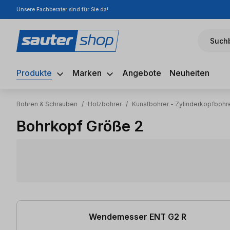
Unsere Fachberater sind für Sie da!
m Hauptinhalt springen
Zur Suche springen
Zur Hauptnavigation springen
Suchb
Produkte
Marken
Angebote
Neuheiten
Bohren & Schrauben
/
Holzbohrer
/
Kunstbohrer - Zylinderkopfbohr
Bohrkopf Größe 2
2 Artikel gefunden
Wendemesser ENT G2 R