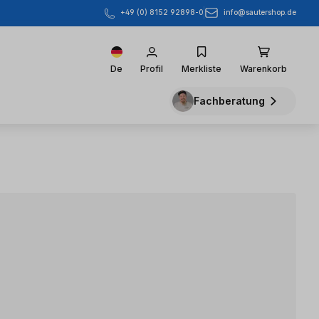
info@sautershop.de
+49 (0) 8152 92898-0
De
Profil
Merkliste
Warenkorb
Fachberatung