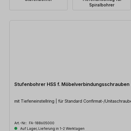
Spiralbohrer
268 Artikel gefunden
Stufenbohrer HSS f. Möbelverbindungsschrauben
mit Tiefeneinstellring | für Standard Confirmat-/Unitaschrau
Art.-Nr.:
FA-188605000
Auf Lager, Lieferung in 1-2 Werktagen