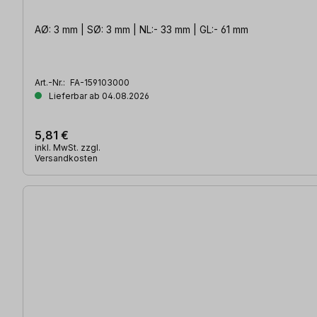
AØ: 3 mm | SØ: 3 mm | NL:- 33 mm | GL:- 61 mm
Art.-Nr.:
FA-159103000
Lieferbar ab 04.08.2026
5,81 €
inkl. MwSt. zzgl.
Versandkosten