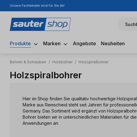
Unsere Fachberater sind für Sie da!
m Hauptinhalt springen
Zur Suche springen
Zur Hauptnavigation springen
Suchb
Produkte
Marken
Angebote
Neuheiten
Bohren & Schrauben
/
Holzbohrer
/
Holzspiralbohrer
Holzspiralbohrer
Hier im Shop finden Sie qualitativ hochwertige Holzspir
Marke aus Remscheid steht seit Jahren für professionel
Germany. Das Sortiment wird ergänzt von Holzspiralboh
Bohrer bieten wir in unterschiedlichen Materialien für d
Anwendungen an.