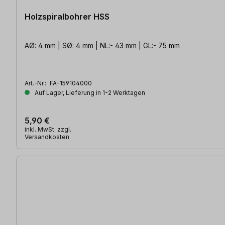
Holzspiralbohrer HSS
AØ: 4 mm | SØ: 4 mm | NL:- 43 mm | GL:- 75 mm
Art.-Nr.:
FA-159104000
Auf Lager, Lieferung in 1-2 Werktagen
5,90 €
inkl. MwSt. zzgl.
Versandkosten