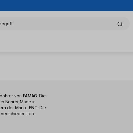
egriff
albohrer von
FAMAG
. Die
len Bohrer Made in
rern der Marke
ENT
. Die
ie verschiedensten