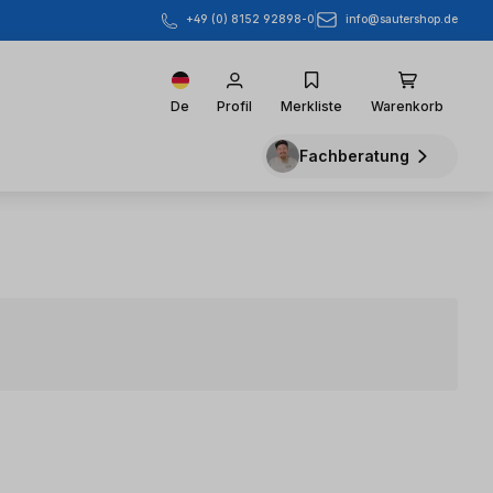
info@sautershop.de
+49 (0) 8152 92898-0
De
Profil
Merkliste
Warenkorb
Fachberatung