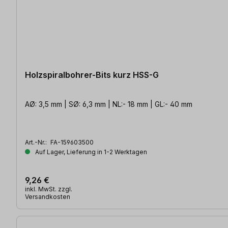
Holzspiralbohrer-Bits kurz HSS-G
AØ: 3,5 mm | SØ: 6,3 mm | NL:- 18 mm | GL:- 40 mm
Art.-Nr.:
FA-159603500
Auf Lager, Lieferung in 1-2 Werktagen
9,26 €
inkl. MwSt. zzgl.
Versandkosten