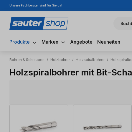
Unsere Fachberater sind für Sie da!
m Hauptinhalt springen
Zur Suche springen
Zur Hauptnavigation springen
Suchb
Produkte
Marken
Angebote
Neuheiten
Bohren & Schrauben
/
Holzbohrer
/
Holzspiralbohrer
/
Holzspiralbo
Holzspiralbohrer mit Bit-Scha