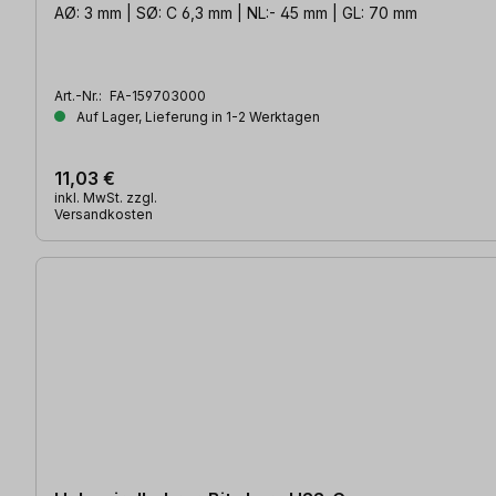
AØ: 3 mm | SØ: C 6,3 mm | NL:- 45 mm | GL: 70 mm
Art.-Nr.:
FA-159703000
Auf Lager, Lieferung in 1-2 Werktagen
11,03 €
inkl. MwSt. zzgl.
Versandkosten