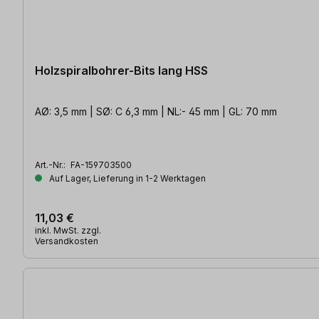
Holzspiralbohrer-Bits lang HSS
AØ: 3,5 mm | SØ: C 6,3 mm | NL:- 45 mm | GL: 70 mm
Art.-Nr.:
FA-159703500
Auf Lager, Lieferung in 1-2 Werktagen
11,03 €
inkl. MwSt. zzgl.
Versandkosten