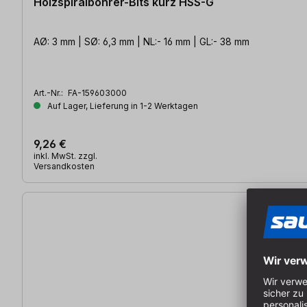
Holzspiralbohrer-Bits kurz HSS-G
AØ: 3 mm | SØ: 6,3 mm | NL:- 16 mm | GL:- 38 mm
Art.-Nr.:
FA-159603000
Auf Lager, Lieferung in 1-2 Werktagen
9,26 €
inkl. MwSt. zzgl.
Versandkosten