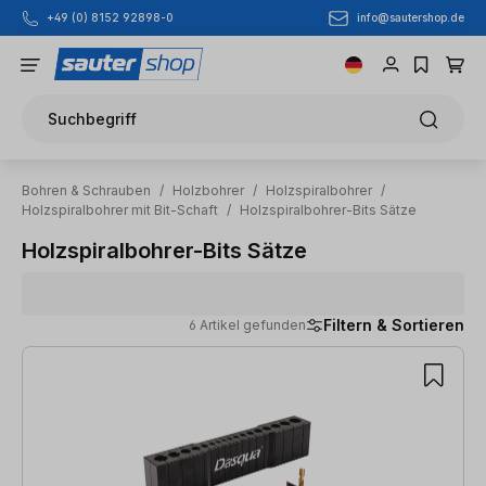
info@sautershop.de
+49 (0) 8152 92898-0
Zum Hauptinhalt springen
Suchbegriff
Bohren & Schrauben
/
Holzbohrer
/
Holzspiralbohrer
/
Holzspiralbohrer mit Bit-Schaft
/
Holzspiralbohrer-Bits Sätze
Holzspiralbohrer-Bits Sätze
Filtern & Sortieren
6 Artikel gefunden
6 Artikel gefunden