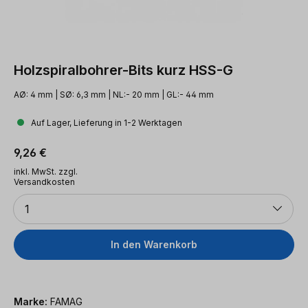
Holzspiralbohrer-Bits kurz HSS-G
AØ: 4 mm | SØ: 6,3 mm | NL:- 20 mm | GL:- 44 mm
Auf Lager, Lieferung in 1-2 Werktagen
Regulärer Preis:
9,26 €
inkl. MwSt. zzgl.
Versandkosten
Anzahl
1
In den Warenkorb
Marke:
FAMAG