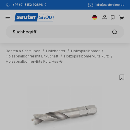
info@sautershop.de
+49 (0) 8152 92898-0
Zum Hauptinhalt springen
Suchbegriff
Bohren & Schrauben
/
Holzbohrer
/
Holzspiralbohrer
/
Holzspiralbohrer mit Bit-Schaft
/
Holzspiralbohrer-Bits kurz
/
Holzspiralbohrer-Bits Kurz Hss-G
Bildergalerie überspringen