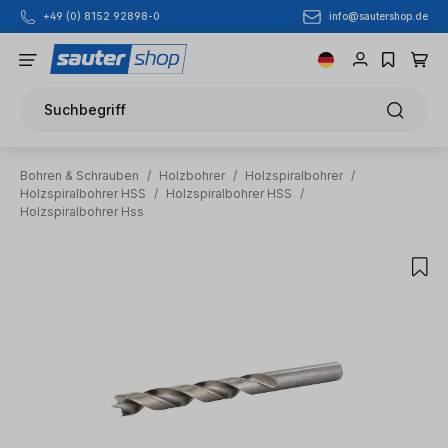
info@sautershop.de
+49 (0) 8152 92898-0
Zum Hauptinhalt springen
Suchbegriff
Bohren & Schrauben
/
Holzbohrer
/
Holzspiralbohrer
/
Holzspiralbohrer HSS
/
Holzspiralbohrer HSS
/
Holzspiralbohrer Hss
Bildergalerie überspringen