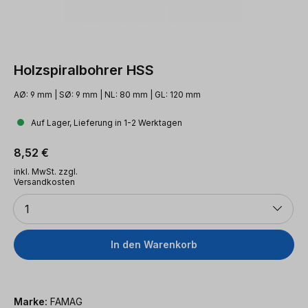
Holzspiralbohrer HSS
AØ: 9 mm | SØ: 9 mm | NL: 80 mm | GL: 120 mm
Auf Lager, Lieferung in 1-2 Werktagen
Regulärer Preis:
8,52 €
inkl. MwSt. zzgl.
Versandkosten
Anzahl
1
In den Warenkorb
Marke:
FAMAG