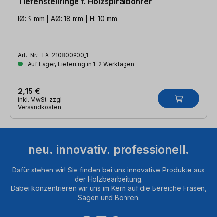
Tiefenstellringe f. Holzspiralbohrer
IØ: 9 mm | AØ: 18 mm | H: 10 mm
Art.-Nr.:
FA-210800900_1
Auf Lager, Lieferung in 1-2 Werktagen
2,15 €
inkl. MwSt. zzgl.
Versandkosten
neu. innovativ. professionell.
Dafür stehen wir! Sie finden bei uns innovative Produkte aus
der Holzbearbeitung.
Dabei konzentrieren wir uns im Kern auf die Bereiche Fräsen,
Sägen und Bohren.