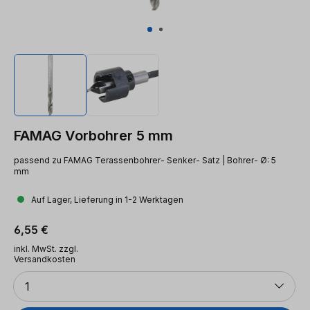
FAMAG Vorbohrer 5 mm
passend zu FAMAG Terassenbohrer- Senker- Satz | Bohrer- Ø: 5
mm
Auf Lager, Lieferung in 1-2 Werktagen
Regulärer Preis:
6,55 €
inkl. MwSt. zzgl.
Versandkosten
Anzahl
1