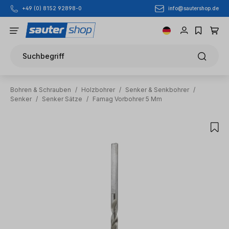
info@sautershop.de
+49 (0) 8152 92898-0
Zum Hauptinhalt springen
Suchbegriff
Bohren & Schrauben
/
Holzbohrer
/
Senker & Senkbohrer
/
Senker
/
Senker Sätze
/
Famag Vorbohrer 5 Mm
Bildergalerie überspringen