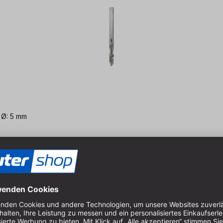
 Ø: 5 mm