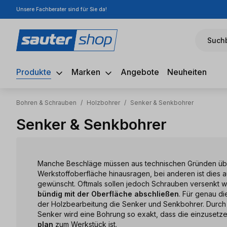
Unsere Fachberater sind für Sie da!
m Hauptinhalt springen
Zur Suche springen
Zur Hauptnavigation springen
Suchb
Produkte
Marken
Angebote
Neuheiten
Bohren & Schrauben
/
Holzbohrer
/
Senker & Senkbohrer
Senker & Senkbohrer
Manche Beschläge müssen aus technischen Gründen üb
Werkstoffoberfläche hinausragen, bei anderen ist dies 
gewünscht. Oftmals sollen jedoch Schrauben versenkt w
bündig mit der Oberfläche abschließen
. Für genau di
der Holzbearbeitung die Senker und Senkbohrer. Durch 
Senker wird eine Bohrung so exakt, dass die einzuset
plan
zum Werkstück ist.