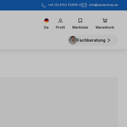
info@sautershop.de
+49 (0) 8152 92898-0
De
Profil
Merkliste
Warenkorb
Fachberatung