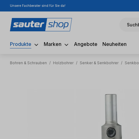
Unsere Fachberater sind für Sie da!
m Hauptinhalt springen
Zur Suche springen
Zur Hauptnavigation springen
Suchb
Produkte
Marken
Angebote
Neuheiten
Bohren & Schrauben
/
Holzbohrer
/
Senker & Senkbohrer
/
Senkbo
Bildergalerie überspringen