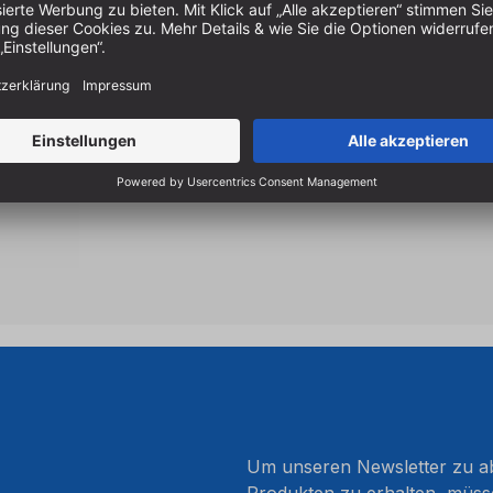
Zubehör
Sowohl für den Freihandbetr
HSS-Spiralbohrer mit schlan
Rundschaft für extrem siche
Keine Kratzer & Brandspure
Um unseren Newsletter zu ab
Produkten zu erhalten, müss