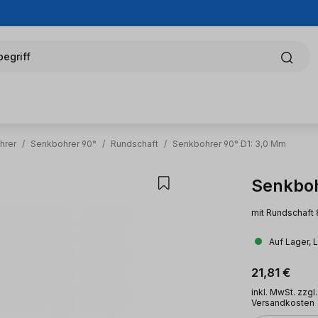
egriff
hrer
/
Senkbohrer 90°
/
Rundschaft
/
Senkbohrer 90° D1: 3,0 Mm
Senkboh
mit Rundschaft 
Auf Lager, 
Regulärer Pr
21,81 €
inkl. MwSt. zzgl.
Versandkosten