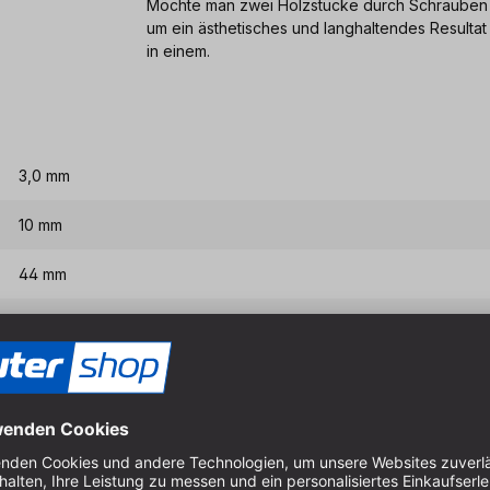
Möchte man zwei Holzstücke durch Schrauben 
um ein ästhetisches und langhaltendes Resultat
in einem.
3,0 mm
10 mm
44 mm
8 mm
Eigenschaften & Vort
Nutzerfreundliches Design 