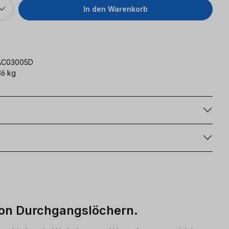
In den Warenkorb
AC03005D
6 kg
g
on Durchgangslöchern.