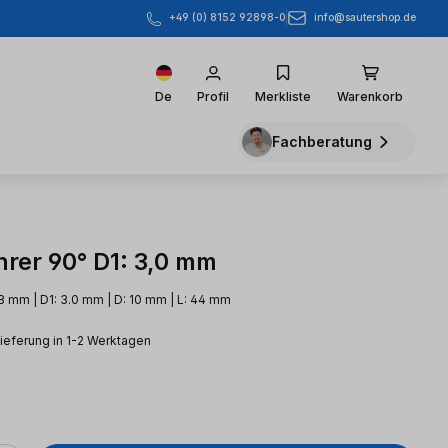
info@sautershop.de
+49 (0) 8152 92898-0
De
Profil
Merkliste
Warenkorb
Fachberatung
rer 90° D1: 3,0 mm
8 mm | D1: 3.0 mm | D: 10 mm | L: 44 mm
Lieferung in 1-2 Werktagen
eis: