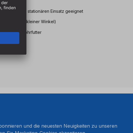
ieb, als auch stationären Einsatz geeignet
ker Spannut (kleiner Winkel)
ren Halt im Bohrfutter
n
onnieren und die neuesten Neuigkeiten zu unseren
en Sie Marketing-Cookies akzeptieren.