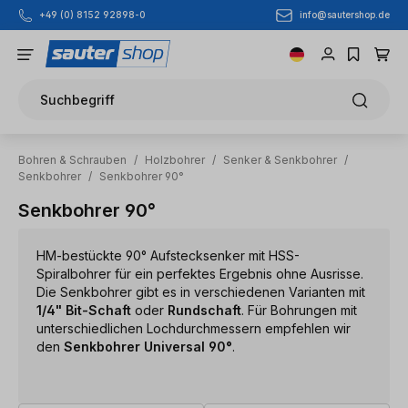
info@sautershop.de
+49 (0) 8152 92898-0
Zum Hauptinhalt springen
Suchbegriff
Bohren & Schrauben
/
Holzbohrer
/
Senker & Senkbohrer
/
Senkbohrer
/
Senkbohrer 90°
Senkbohrer 90°
HM-bestückte 90° Aufstecksenker mit HSS-
Spiralbohrer für ein perfektes Ergebnis ohne Ausrisse.
Die Senkbohrer gibt es in verschiedenen Varianten mit
1/4" Bit-Schaft
oder
Rundschaft
. Für Bohrungen mit
unterschiedlichen Lochdurchmessern empfehlen wir
den
Senkbohrer Universal 90°
.