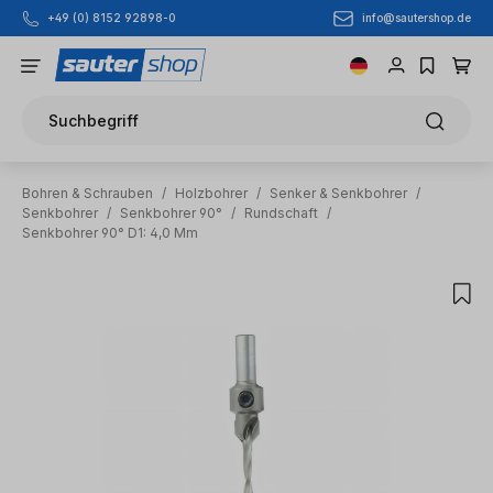
info@sautershop.de
+49 (0) 8152 92898-0
Zum Hauptinhalt springen
Suchbegriff
Bohren & Schrauben
/
Holzbohrer
/
Senker & Senkbohrer
/
Senkbohrer
/
Senkbohrer 90°
/
Rundschaft
/
Senkbohrer 90° D1: 4,0 Mm
Bildergalerie überspringen