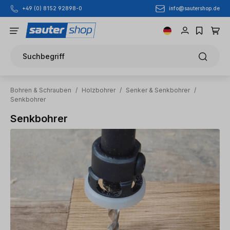
info@sautershop.de
+49 (0) 8152 92898-0
Zum Hauptinhalt springen
Suchbegriff
Bohren & Schrauben
/
Holzbohrer
/
Senker & Senkbohrer
/
Senkbohrer
Senkbohrer