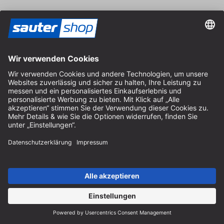
Kontakt
Fachberatung
+49 (0) 8152 92898-80
info@sautershop.de
Service-Hotline
+49 (0) 8152 92898-81
info@sautershop.de
Telefonzeit Montag bis Freitag
08:30 - 12:30 Uhr & 14:00 - 16:30 Uhr
Anschrift
Store / Ladengeschäft
Arzbergerstraße 4