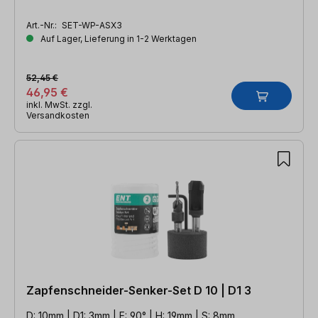
Art.-Nr.:
SET-WP-ASX3
Auf Lager, Lieferung in 1-2 Werktagen
52,45 €
46,95 €
inkl. MwSt. zzgl.
Versandkosten
Zapfenschneider-Senker-Set D 10 | D1 3
D: 10mm | D1: 3mm | E: 90° | H: 19mm | S: 8mm