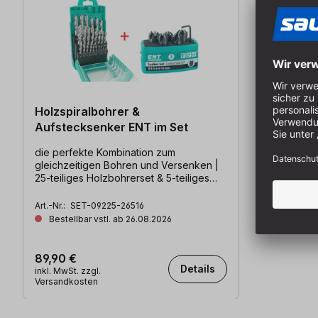
Holzspiralbohrer &
Aufstecksenker ENT im Set
die perfekte Kombination zum
gleichzeitigen Bohren und Versenken |
25-teiliges Holzbohrerset & 5-teiliges
Senkerset von ENT
Art.-Nr.:
SET-09225-26516
Bestellbar vstl. ab 26.08.2026
89,90 €
Details
inkl. MwSt. zzgl.
Versandkosten
Produktgalerie überspringen