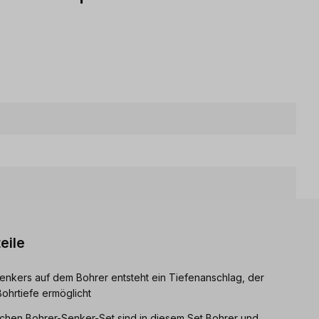
eile
nkers auf dem Bohrer entsteht ein Tiefenanschlag, der
ohrtiefe ermöglicht
chen Bohrer-Senker-Set sind in diesem Set Bohrer und