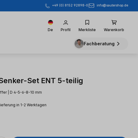
info@sautershop.de
+49 (0) 8152 92898-0
De
Profil
Merkliste
Warenkorb
Fachberatung
Senker-Set ENT 5-teilig
ffer | D 4-5-6-8-10 mm
Lieferung in 1-2 Werktagen
eis: