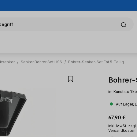
egriff
cksenker
/
Senker Bohrer Set HSS
/
Bohrer-Senker-Set Ent 5-Teilig
Bohrer-
im Kunststoffko
Auf Lager, 
Regulärer Pr
67,90 €
inkl. MwSt. zzgl.
Versandkosten