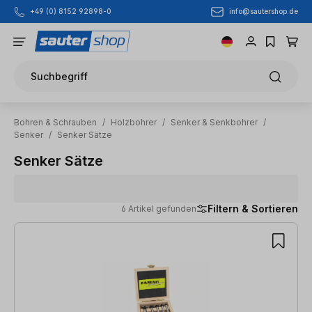
info@sautershop.de
+49 (0) 8152 92898-0
Zum Hauptinhalt springen
Suchbegriff
Bohren & Schrauben
/
Holzbohrer
/
Senker & Senkbohrer
/
Senker
/
Senker Sätze
Senker Sätze
Filtern & Sortieren
6 Artikel gefunden
6 Artikel gefunden