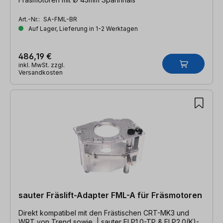
Art.-Nr.:
SA-FML-BR
Auf Lager, Lieferung in 1-2 Werktagen
486,19 €
inkl. MwSt. zzgl.
Versandkosten
sauter Fräslift-Adapter FML-A für Fräsmotoren
Direkt kompatibel mit den Frästischen CRT-MK3 und
WRT von Trend sowie | sauter ELP1.0-TP & ELP2.0(K)-