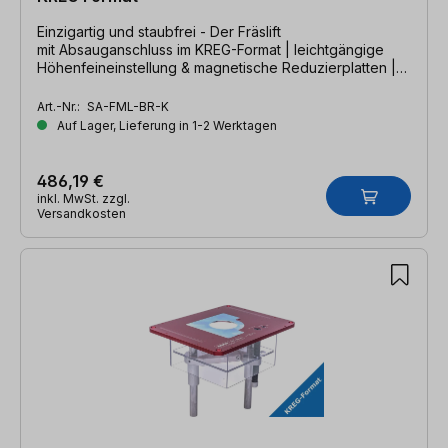
Einzigartig und staubfrei - Der Fräslift
mit Absauganschluss im KREG-Format | leichtgängige
Höhenfeineinstellung & magnetische Reduzierplatten |
für Fräsmotoren mit Ø 43mm Spannhals
Art.-Nr.:
SA-FML-BR-K
Auf Lager, Lieferung in 1-2 Werktagen
486,19 €
inkl. MwSt. zzgl.
Versandkosten