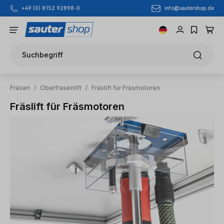
info@sautershop.de
+49 (0) 8152 92898-0
Zum Hauptinhalt springen
Suchbegriff
Fräsen
/
Oberfräsenlift
/
Fräslift für Fräsmotoren
Fräslift für Fräsmotoren