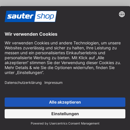
Zahlung
Versand
Kontakt
Fachberatung
+49 (0) 8152 92898-80
info@sautershop.de