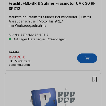
Fräslift FML-BR & Suhner Fräsmotor UAK 30 RF
SPZ12
staubfreier Fräslift mit Suhner Industriemotor | Lift mit
Absauganschluss | Motor bis Ø12,7
mm Werkzeugaufnahme
Art.-Nr.:
SET-FML-BR-SPZ12
Auf Lager, Lieferung in 1-2 Werktagen
971,11 €
899,90 €
inkl. MwSt. zzgl.
Versandkosten