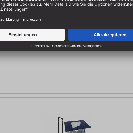
akter Höhenfeineinstellung & magn. Reduzierplatten | Einbaumaß: 30