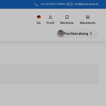
info@sautershop.de
+49 (0) 8152 92898-0
De
Profil
Merkliste
Warenkorb
Fachberatung