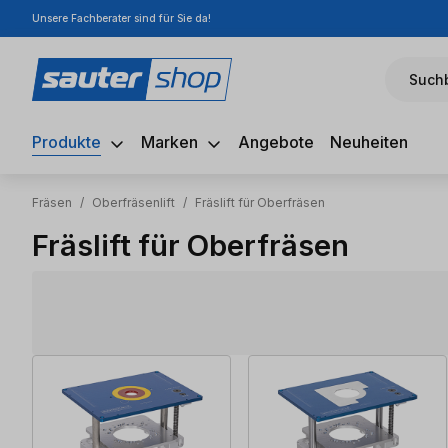
Unsere Fachberater sind für Sie da!
m Hauptinhalt springen
Zur Suche springen
Zur Hauptnavigation springen
Suchb
Produkte
Marken
Angebote
Neuheiten
Fräsen
/
Oberfräsenlift
/
Fräslift für Oberfräsen
Fräslift für Oberfräsen