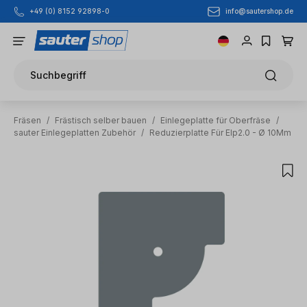
info@sautershop.de
+49 (0) 8152 92898-0
Zum Hauptinhalt springen
Suchbegriff
Fräsen
/
Frästisch selber bauen
/
Einlegeplatte für Oberfräse
/
sauter Einlegeplatten Zubehör
/
Reduzierplatte Für Elp2.0 - Ø 10Mm
Bildergalerie überspringen