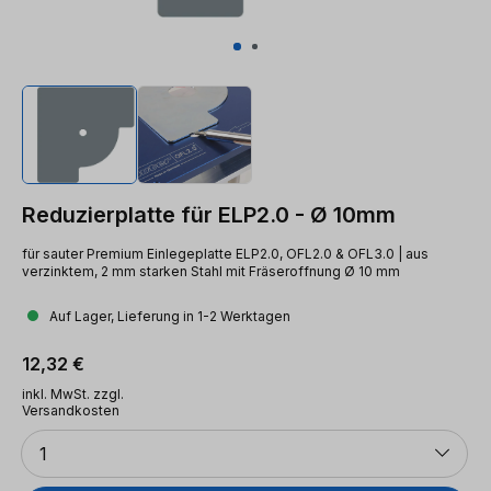
Reduzierplatte für ELP2.0 - Ø 10mm
für sauter Premium Einlegeplatte ELP2.0, OFL2.0 & OFL3.0 | aus
verzinktem, 2 mm starken Stahl mit Fräseroffnung Ø 10 mm
Auf Lager, Lieferung in 1-2 Werktagen
Regulärer Preis:
12,32 €
inkl. MwSt. zzgl.
Versandkosten
Anzahl
1