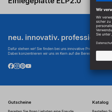
Einlegeplatte ELP2.0
neu. innovativ. professionell.
Dafür stehen wir! Sie finden bei uns innovative Produkte aus d
Dabei konzentrieren wir uns im Kern auf die Bereiche Fräsen,
Gutscheine
Katalog
Bereiten Sie Ihren Liebsten eine Freude
Bestellen S