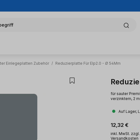
egriff
ter Einlegeplatten Zubehör
/
Reduzierplatte Für Elp2.0 - Ø 54Mm
Reduzie
für sauter Prem
verzinktem, 2 m
Auf Lager, 
Regulärer Pr
12,32 €
inkl. MwSt. zzgl.
Versandkosten