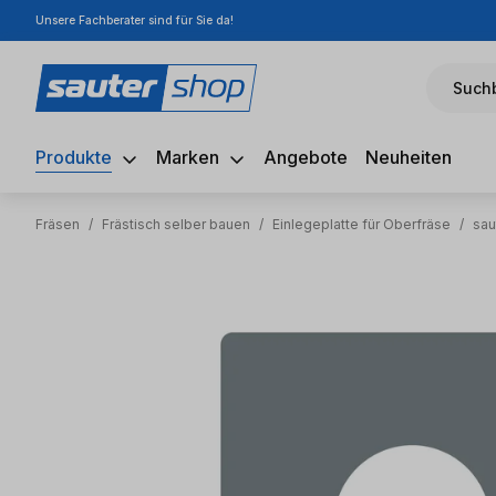
Unsere Fachberater sind für Sie da!
m Hauptinhalt springen
Zur Suche springen
Zur Hauptnavigation springen
Suchb
Produkte
Marken
Angebote
Neuheiten
Fräsen
/
Frästisch selber bauen
/
Einlegeplatte für Oberfräse
/
sau
Bildergalerie überspringen