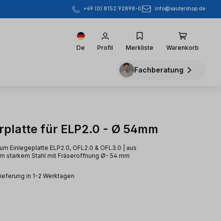
info@sautershop.de
+49 (0) 8152 92898-0
De
Profil
Merkliste
Warenkorb
Fachberatung
rplatte für ELP2.0 - Ø 54mm
ium Einlegeplatte ELP2.0, OFL2.0 & OFL3.0 | aus
m starkem Stahl mit Fräseroffnung Ø- 54 mm
Lieferung in 1-2 Werktagen
eis: