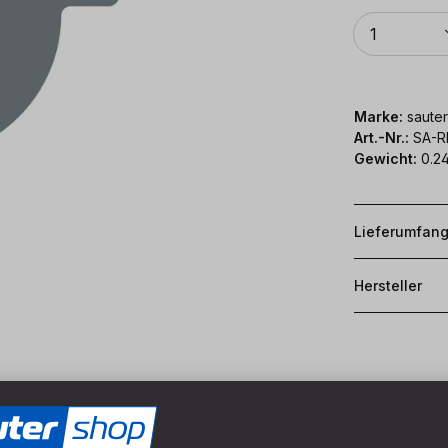
Anzahl
1
Marke:
sauter
Art.-Nr.:
SA-R
Gewicht:
0.24
Lieferumfan
Hersteller
Ø Fräseröffnung:
54 mm