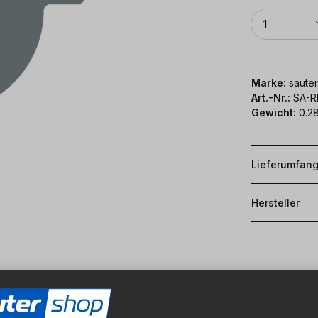
Anzahl
1
Marke:
sauter
Art.-Nr.:
SA-R
Gewicht:
0.28
Lieferumfan
Hersteller
Ø Fräseröffnung:
16 mm