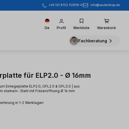
info@sautershop.de
+49 (0) 8152 92898-0
De
Profil
Merkliste
Warenkorb
Fachberatung
rplatte für ELP2.0 - Ø 16mm
ium Einlegeplatte ELP2.0, OFL2.0 & OFL3.0 | aus
m starkem- Stahl mit Fräseroffnung Ø 16 mm
Lieferung in 1-2 Werktagen
eis: