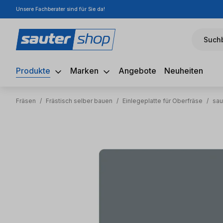
Unsere Fachberater sind für Sie da!
m Hauptinhalt springen
Zur Suche springen
Zur Hauptnavigation springen
Suchb
Produkte
Marken
Angebote
Neuheiten
Fräsen
/
Frästisch selber bauen
/
Einlegeplatte für Oberfräse
/
sau
Bildergalerie überspringen