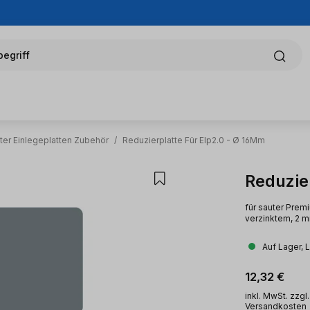
egriff
ter Einlegeplatten Zubehör
/
Reduzierplatte Für Elp2.0 - Ø 16Mm
Reduzie
für sauter Prem
verzinktem, 2 m
Auf Lager, 
Regulärer Pr
12,32 €
inkl. MwSt. zzgl.
Versandkosten