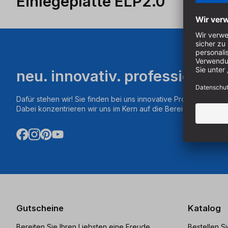
Einlegeplatte ELP2.0
neu. innovativ. professionell.
Dafür stehen wir! Sie finden bei uns innovative Produkte aus d
Dabei konzentrieren wir uns im Kern auf die Bereiche Fräsen,
Gutscheine
Katalog
Bereiten Sie Ihren Liebsten eine Freude
Bestellen S