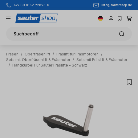
info@sautershop.de
+49 (0) 8152 92898-0
Zum Hauptinhalt springen
Suchbegriff
Fräsen
/
Oberfräsenlift
/
Fräslift für Fräsmotoren
/
Sets mit Oberfräsenlift & Fräsmotor
/
Sets mit Fräslift & Fräsmotor
/
Handkurbel Für Sauter Fräslifte - Schwarz
Bildergalerie überspringen